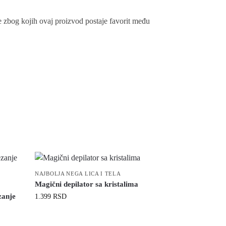
loge zbog kojih ovaj proizvod postaje favorit među
NAJBOLJA NEGA LICA I TELA
Magični depilator sa kristalima
zanje
1.399
RSD