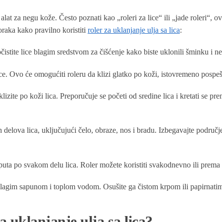
 alat za negu kože. Često poznati kao „roleri za lice“ ili „jade roleri“, o
oraka kako pravilno koristiti
roler za uklanjanje ulja sa lica
:
istite lice blagim sredstvom za čišćenje kako biste uklonili šminku i ne
ice. Ovo će omogućiti roleru da klizi glatko po koži, istovremeno pospe
lizite po koži lica. Preporučuje se početi od sredine lica i kretati se pr
h delova lica, uključujući čelo, obraze, nos i bradu. Izbegavajte područ
puta po svakom delu lica. Roler možete koristiti svakodnevno ili prema 
 blagim sapunom i toplom vodom. Osušite ga čistom krpom ili papirnat
a uklanjanje ulja sa lica?