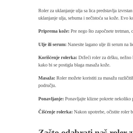
Roler za uklanjanje ulja sa lica predstavlja izvrstan
uklanjanje ulja, sebuma i nečistoća sa kože. Evo k
Priprema kože:
Pre nego što započnete tretman, oč
Ulje ili serum:
Nanesite lagano ulje ili serum na l
Korišćenje rolerka:
Držeći roler za dršku, nežno k
kako bi se postigla blaga masaža kože.
Masaža:
Roler možete koristiti za masažu različiti
području.
Ponavljanje:
Ponavljajte klizne pokrete nekoliko 
Čišćenje rolerka:
Nakon upotrebe, očistite roler
Zašto odabrati naš roler z