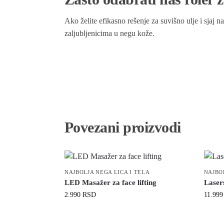
Ako želite efikasno rešenje za suvišno ulje i sjaj na
zaljubljenicima u negu kože.
Povezani proizvodi
NAJBOLJA NEGA LICA I TELA
NAJBO
LED Masažer za face lifting
Lasers
2.990
RSD
11.99