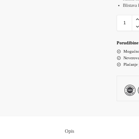
Blistava 
Porudžbine 
Mogućnos
Neverova
Plaćanje
Opis