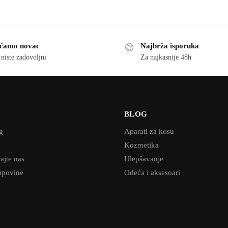
ćamo novac
Najbrža isporuka
niste zadovoljni
Za najkasnije 48h
Ć
BLOG
g
Aparati za kosu
Kozmetika
ajte nas
Ulepšavanje
upovine
Odeća i aksesoari