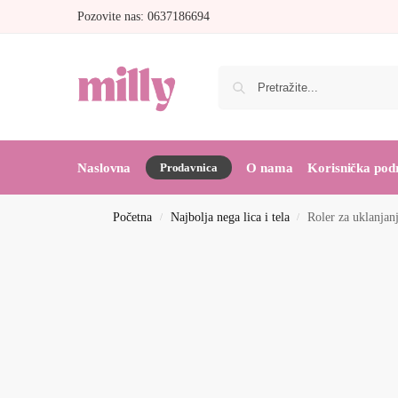
Pozovite nas: 0637186694
Naslovna
Prodavnica
O nama
Korisnička pod
Početna
Najbolja nega lica i tela
Roler za uklanjanj
/
/