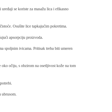
vi uređaji se koriste za masažu lica i efikasno
čistoće. Osušite lice tapkajućim pokretima.
šujući apsorpciju proizvoda.
ema spoljnim ivicama. Pritisak treba biti umeren
je oko očiju, s obzirom na osetljivost kože na tom
potrebi.
im ubrusom.