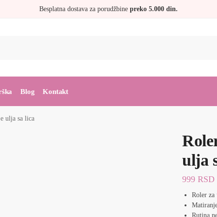
Besplatna dostava za porudžbine
preko 5.000 din.
rška
Blog
Kontakt
e ulja sa lica
Role
ulja 
999
RSD
Roler za 
Matiranj
Rutina n