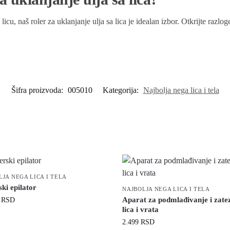
 licu, naš roler za uklanjanje ulja sa lica je idealan izbor. Otkrijte raz
Šifra proizvoda:
005010
Kategorija:
Najbolja nega lica i tela
LJA NEGA LICA I TELA
ki epilator
NAJBOLJA NEGA LICA I TELA
Aparat za podmlađivanje i zate
9
RSD
lica i vrata
2.499
RSD