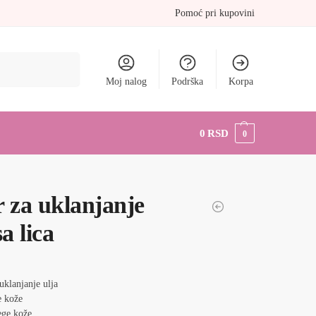
Pomoć pri kupovini
Pretraži
Moj nalog
Podrška
Korpa
0
RSD
0
r za uklanjanje
sa lica
uklanjanje ulja
e kože
ege kože