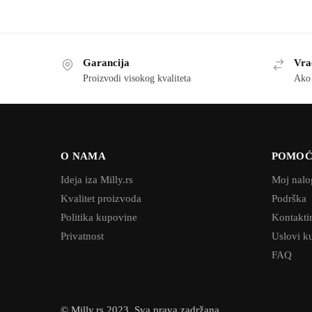
Garancija
Vra
Proizvodi visokog kvaliteta
Ako 
O NAMA
POMO
Ideja iza Milly.rs
Moj nalo
Kvalitet proizvoda
Podrška
Politika kupovine
Kontaktir
Privatnost
Uslovi k
FAQ
© Milly.rs 2023, Sva prava zadržana.