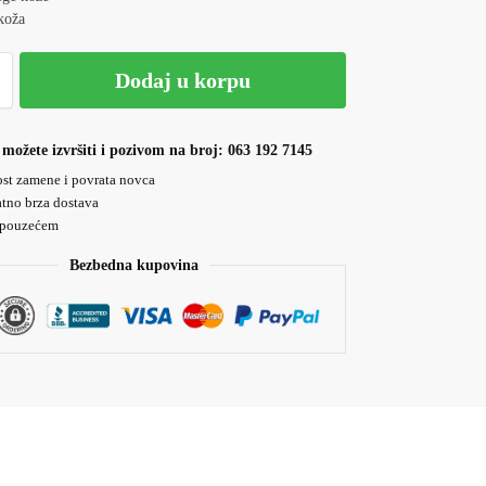
koža
Dodaj u korpu
možete izvršiti i pozivom na broj: 063 192 7145
t zamene i povrata novca
tno brza dostava
 pouzećem
Bezbedna kupovina